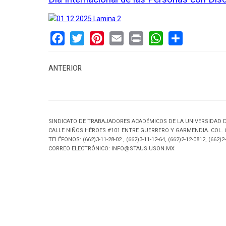
Facebook
Twitter
Pinterest
Email
Print
WhatsApp
Share
ANTERIOR
SINDICATO DE TRABAJADORES ACADÉMICOS DE LA UNIVERSIDAD 
CALLE NIÑOS HÉROES #101 ENTRE GUERRERO Y GARMENDIA. COL.
TELÉFONOS: (662)3-11-28-02 , (662)3-11-12-64, (662)2-12-0812, (662)2-
CORREO ELECTRÓNICO: INFO@STAUS.USON.MX