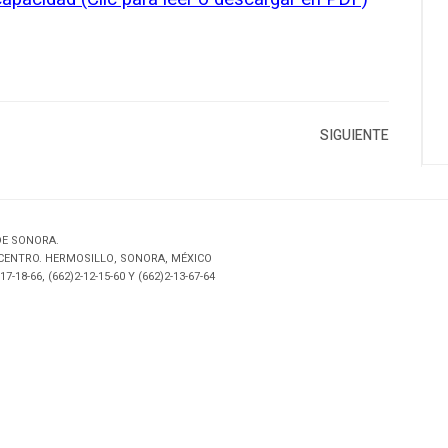
SIGUIENTE
DE SONORA.
 CENTRO. HERMOSILLO, SONORA, MÉXICO
17-18-66, (662)2-12-15-60 Y (662)2-13-67-64