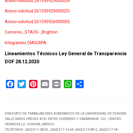
Anexo solicitud 261595925000024
Anexo solicitud 261595925000025
Anexo solicitud 261595926000005
Convenio_STAUS-_Brighton
Integrantes CMGCRPA
Lineamientos Técnicos Ley General de Transparencia
DOF 28.12.2020
Facebook
Twitter
Pinterest
Email
Print
WhatsApp
Share
SINDICATO DE TRABAJADORES ACADÉMICOS DE LA UNIVERSIDAD DE SONORA.
CALLE NIÑOS HÉROES #101 ENTRE GUERRERO Y GARMENDIA. COL. CENTRO.
HERMOSILLO, SONORA, MÉXICO
TELÉFONOS: (662)3-11-28-02 , (662)3-11-12-64, (662)2-12-0812, (662)2-17-18-