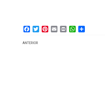
"Ciencia y C
20 de julio 
Facebook
Twitter
Pinterest
Email
Print
WhatsApp
Share
ANTERIOR