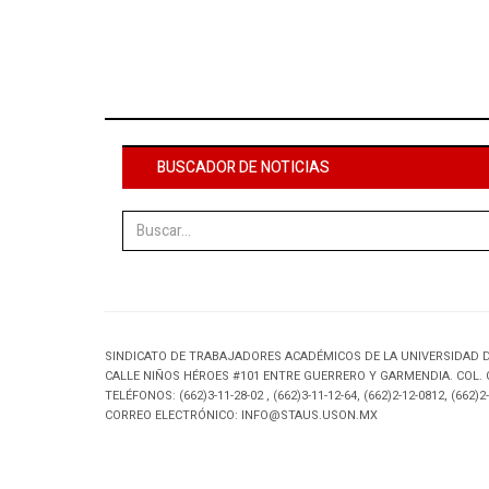
BUSCADOR DE NOTICIAS
Buscar
SINDICATO DE TRABAJADORES ACADÉMICOS DE LA UNIVERSIDAD 
CALLE NIÑOS HÉROES #101 ENTRE GUERRERO Y GARMENDIA. COL.
TELÉFONOS: (662)3-11-28-02 , (662)3-11-12-64, (662)2-12-0812, (662)2-
CORREO ELECTRÓNICO: INFO@STAUS.USON.MX