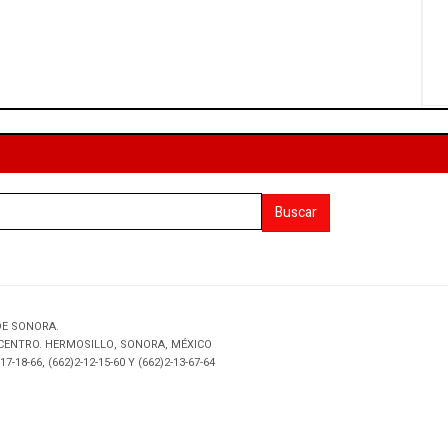
Buscar
DE SONORA.
 CENTRO. HERMOSILLO, SONORA, MÉXICO
17-18-66, (662)2-12-15-60 Y (662)2-13-67-64