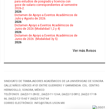
para estudios de posgrado y licencia con
goce de salario correspondientes al semestre
2026-2.
2026
Dictamen de Apoyo a Eventos Académicos de
Julio y Agosto de 2026.
2026
Dictamen Apoyo a Eventos Académicos de
Junio de 2026 (Modalidad 1,2 y 4)
2026
Dictamen de Apoyo a Eventos Académicos de
Junio de 2026. (Modalidad 3y 5)
2026
Ver más Avisos
SINDICATO DE TRABAJADORES ACADÉMICOS DE LA UNIVERSIDAD DE SONORA.
CALLE NIÑOS HÉROES #101 ENTRE GUERRERO Y GARMENDIA. COL. CENTRO.
HERMOSILLO, SONORA, MÉXICO
TELÉFONOS: (662)3-11-28-02 , (662)3-11-12-64, (662)2-12-0812, (662)2-17-18-
66, (662)2-12-15-60 Y (662)2-13-67-64
CORREO ELECTRÓNICO: INFO@STAUS.USON.MX