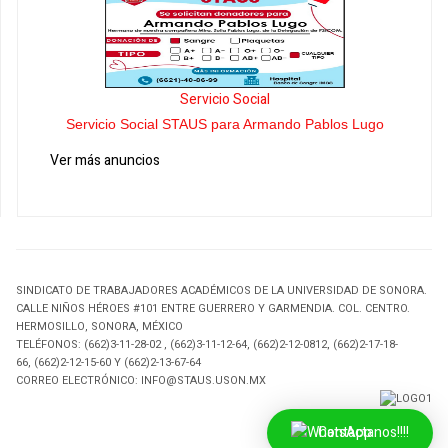
Servicio Social
Servicio Social STAUS para Armando Pablos Lugo
Ver más anuncios
SINDICATO DE TRABAJADORES ACADÉMICOS DE LA UNIVERSIDAD DE SONORA.
CALLE NIÑOS HÉROES #101 ENTRE GUERRERO Y GARMENDIA. COL. CENTRO.
HERMOSILLO, SONORA, MÉXICO
TELÉFONOS: (662)3-11-28-02 , (662)3-11-12-64, (662)2-12-0812, (662)2-17-18-
66, (662)2-12-15-60 Y (662)2-13-67-64
CORREO ELECTRÓNICO: INFO@STAUS.USON.MX
Contactanos!!!!